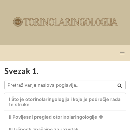
Svezak 1.
I Što je otorinolaringologija i koje je područje rada
te struke
II Povijesni pregled otorinolaringologije
III Ličnosti značajne za razvitak