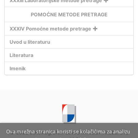
XXXIII Laboratorijske metode pretrage
POMOĆNE METODE PRETRAGE
XXXIV Pomoćne metode pretrage
Uvod u literaturu
Literatura
Imenik
Ova mrežna stranica koristi se kolačićima za analizu
©
2026 Leksikografski zavod Miroslav Krleža. Sva